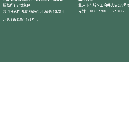
版权所有
@优统网
北京市东城区王府井大街277号好
电话: 010-65278850 65279868
润滑油品牌
,
润滑油包装设计
,
包装桶型设计
京ICP备11034481号-1