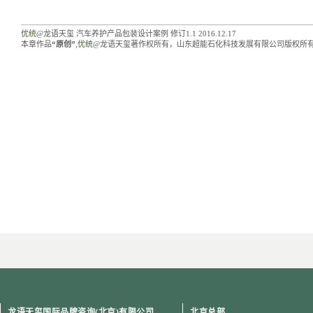
优统
@龙语天玺 汽车养护产品包装设计案例 修订1.1 2016.12.17
本章作品
“原创”
,
优统
@龙语天玺著作权所有，山东超能石化科技发展有限公司版权所
[an error occurred while processing the directive]
龙语天玺国际品牌咨询(北京)有限公司
北京总部