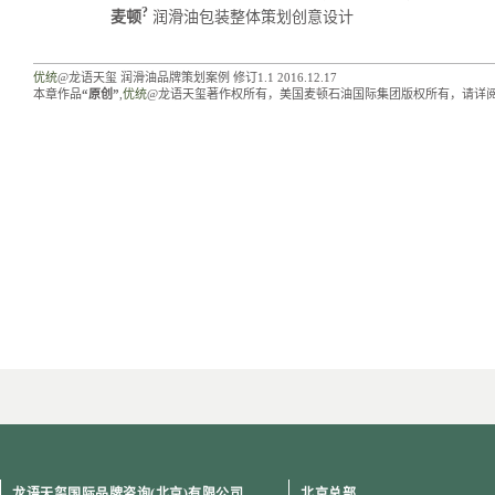
?
麦顿
润滑油包装整体策划创意设计
优统
@龙语天玺 润滑油品牌策划案例 修订1.1 2016.12.17
本章作品
“原创”
,
优统
@龙语天玺著作权所有，美国麦顿石油国际集团版权所有，请详
[an error occurred while processing the directive]
龙语天玺国际品牌咨询(北京)有限公司
北京总部