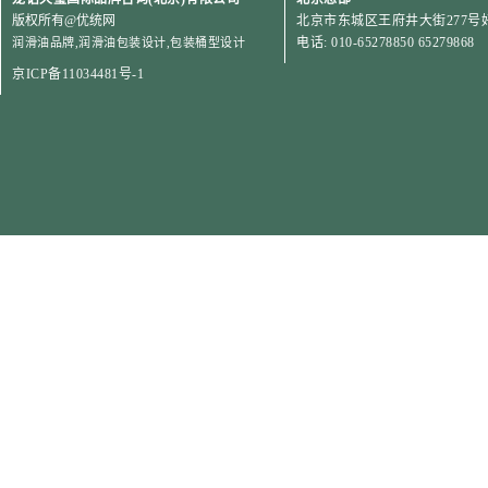
版权所有
@优统网
北京市东城区王府井大街277号好
电话: 010-65278850 65279868
润滑油品牌
,
润滑油包装设计
,
包装桶型设计
京ICP备11034481号-1