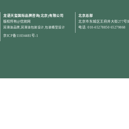
龙语天玺国际品牌咨询(北京)有限公司
北京总部
版权所有
@优统网
北京市东城区王府井大街277号好
电话: 010-65278850 65279868
润滑油品牌
,
润滑油包装设计
,
包装桶型设计
京ICP备11034481号-1