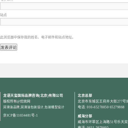
站点
此浏览器中保存我的姓名、电子邮件和站点地址。
龙语天玺国际品牌咨询(北京)有限公司
北京总部
版权所有
@优统网
北京市东城区王府井大街277号好
电话: 010-65278850 65279868
润滑油品牌
,
润滑油包装设计
,
包装桶型设计
京ICP备11034481号-1
威海分部
威海市环翠区上海路51号乐天双子
电话: 0631-5978605