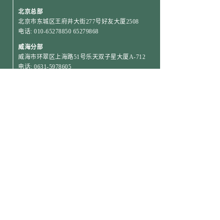
北京总部
北京市东城区王府井大街277号好友大厦2508
电话: 010-65278850 65279868
威海分部
威海市环翠区上海路51号乐天双子星大厦A-712
电话: 0631-5978605