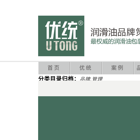
首页
优统
案例
分类目录归档：
品牌.管理
懒家电傻瓜式生长 从零做到销售额过亿
发表于
2012年04月19日
由
admin
他用了2555天，将一个被市场抛弃的创意从零
发表在
品牌.管理
|
留下评论
让100万广告费看起来像1000万
发表于
2012年04月10日
由
admin