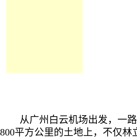
他用了2555天，将一个被市
片细分市场，小熊是怎样做到的
来源 / 商界财视网 文 / 商界
从广州白云机场出发，一路向
800平方公里的土地上，不仅