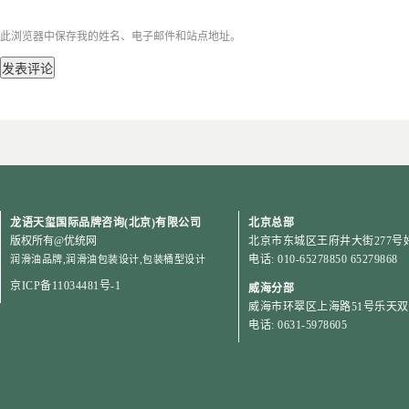
此浏览器中保存我的姓名、电子邮件和站点地址。
龙语天玺国际品牌咨询(北京)有限公司
北京总部
版权所有
@优统网
北京市东城区王府井大街277号好
电话: 010-65278850 65279868
润滑油品牌
,
润滑油包装设计
,
包装桶型设计
京ICP备11034481号-1
威海分部
威海市环翠区上海路51号乐天双子
电话: 0631-5978605